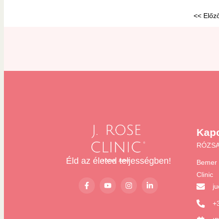
<< Előz
Kapc
RÓZSA
Éld az életed teljességben!
Bemer 
Clinic
j
+