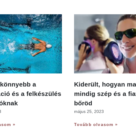
t könnyebb a
Kiderült, hogyan m
áció és a felkészülés
mindig szép és a fia
lóknak
bőröd
3
május 25, 2023
asom »
Tovább olvasom »