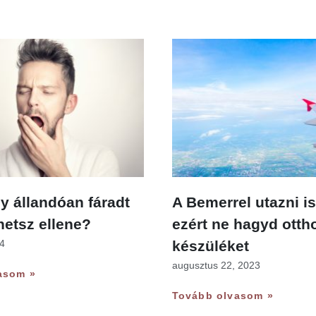
y állandóan fáradt
A Bemerrel utazni is
hetsz ellene?
ezért ne hagyd otth
24
készüléket
augusztus 22, 2023
asom »
Tovább olvasom »