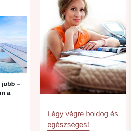
 jobb –
on a
Légy végre boldog és
egészséges!