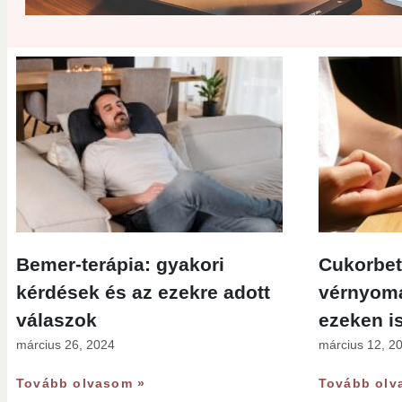
Bemer-terápia: gyakori
Cukorbe
kérdések és az ezekre adott
vérnyom
válaszok
ezeken is
március 26, 2024
március 12, 2
Tovább olvasom »
Tovább olv