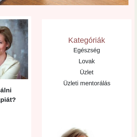
Kategóriák
Egészség
Lovak
Üzlet
Üzleti mentorálás
álni
piát?