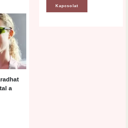
Kapcsolat
aradhat
tal a