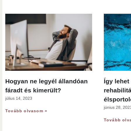
Hogyan ne legyél állandóan
Így lehe
fáradt és kimerült?
rehabilit
július 14, 2023
élsporto
június 28, 202
Tovább olvasom »
Tovább olv