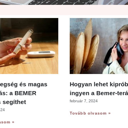
tegség és magas
Hogyan lehet kiprób
ás: a BEMER
ingyen a Bemer-terá
 segíthet
február 7, 2024
024
Tovább olvasom »
asom »