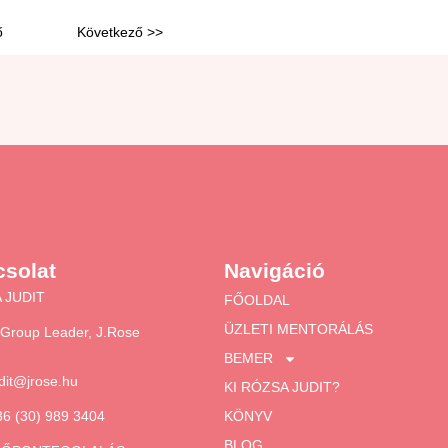
ő
Következő >>
solat
Navigáció
 JUDIT
FŐOLDAL
ÜZLETI MENTORÁLÁS
Group Leader, J.Rose
BEMER
udit@jrose.hu
KI RÓZSA JUDIT?
36 (30) 989 3404
KÖNYV
BLOG