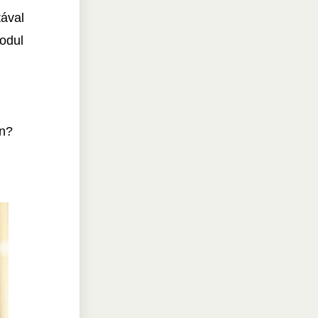
tával
modul
en?