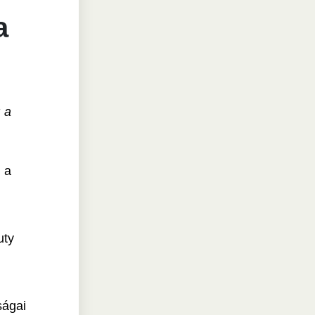
a
 a
 a
uty
ságai