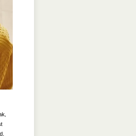
ak,
t
d.