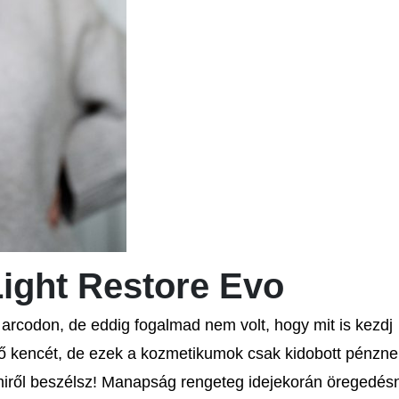
Light Restore Evo
arcodon, de eddig fogalmad nem volt, hogy mit is kezdj
tő kencét, de ezek a kozmetikumok csak kidobott pénzne
miről beszélsz! Manapság rengeteg idejekorán öregedés