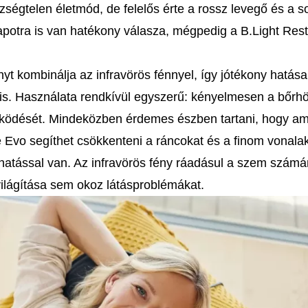
szségtelen életmód, de felelős érte a rossz levegő és a s
apotra is van hatékony válasza, mégpedig a B.Light Res
yt kombinálja az infravörös fénnyel, így jótékony hatása
 is. Használata rendkívül egyszerű: kényelmesen a bőrh
 működését. Mindeközben érdemes észben tartani, hogy am
ore Evo segíthet csökkenteni a ráncokat és a finom vonala
v hatással van. Az infravörös fény ráadásul a szem számá
világítása sem okoz látásproblémákat.