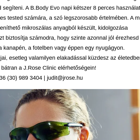
 segíteni. A B.Body Evo napi kétszer 8 perces használa
eljes tested számára, a szó legszorosabb értelmében. A 
leníthető mikroszálas anyagból készült, kidolgozása
 biztosítja számodra, hogy szinte azonnal jól érezhesd
 a kanapén, a fotelben vagy éppen egy nyugágyon.
jai, esetleg valamilyen elakadással küzdesz az életedb
s bátran a J.Rose Clinic elérhetőségein!
36 (30) 989 3404 | judit@jrose.hu