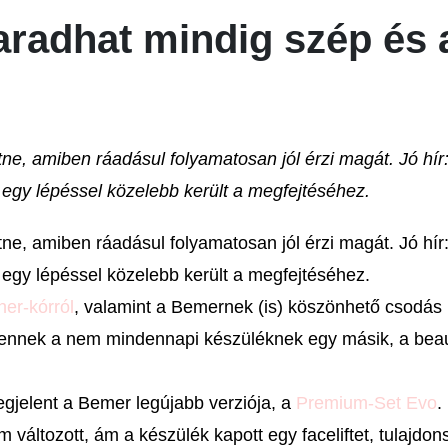
aradhat mindig szép és 
ne, amiben ráadásul folyamatosan jól érzi magát. Jó hír:
egy lépéssel közelebb került a megfejtéséhez.
ne, amiben ráadásul folyamatosan jól érzi magát. Jó hír:
egy lépéssel közelebb került a megfejtéséhez.
er-kórról
, valamint a Bemernek (is) köszönhető csodás
 ennek a nem mindennapi készüléknek egy másik, a bea
megjelent a Bemer legújabb verziója, a
Premium-Set Evo
.
ltozott, ám a készülék kapott egy faceliftet, tulajdon