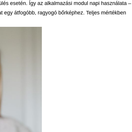
ülés esetén. Így az alkalmazási modul napi használata –
t egy átfogóbb, ragyogó bőrképhez. Teljes mértékben