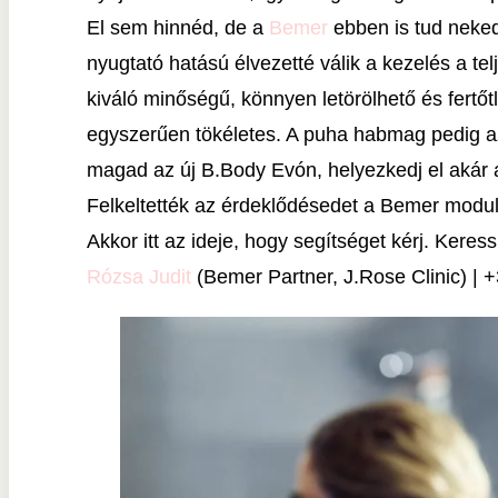
El sem hinnéd, de a
Bemer
ebben is tud neked
nyugtató hatású élvezetté válik a kezelés a t
kiváló minőségű, könnyen letörölhető és fertőt
egyszerűen tökéletes. A puha habmag pedig azt
magad az új B.Body Evón, helyezkedj el akár
Felkeltették az érdeklődésedet a Bemer modul
Akkor itt az ideje, hogy segítséget kérj. Keres
Rózsa Judit
(Bemer Partner, J.Rose Clinic) | +