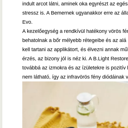
indult arcot látni, aminek oka egyrészt az egé
stressz is. A Bemernek ugyanakkor erre az áll
Evo.
A kezelőegység a rendkívül hatékony vörös fén
behatolnak a bőr mélyebb rétegeibe és az alá
kell tartani az applikátort, és élvezni annak
érzés, az bizony jól is néz ki. A B.Light Rest
továbbá az izmokra és az ízületekre is pozití
nem látható, így az infravörös fény diódáinak 