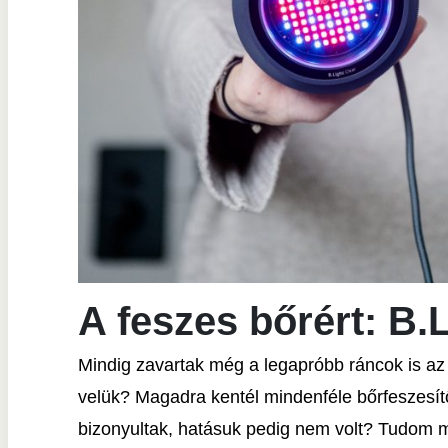
A feszes bőrért: B.
Mindig zavartak még a legapróbb ráncok is az 
velük? Magadra kentél mindenféle bőrfeszesí
bizonyultak, hatásuk pedig nem volt? Tudom 