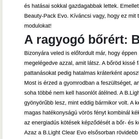
és hatásai sokkal gazdagabbak lettek. Emellet
Beauty-Pack Evo. Kíváncsi vagy, hogy ez mit 
modulokat!
A ragyogó bőrért: B
Bizonyára veled is előfordult már, hogy éppen
megelégedve azzal, amit látsz. A bőröd kissé f
pattanásokat pedig hatalmas kráterként aposz
Most is érzed a gyomrodban a feszültséget, am
soha többé nem kell hasonlót átélned. A B.Li
gyönyörűbb lesz, mint eddig bármikor volt. A 
magas hatékonyságú vörös fényt kombinál kék f
az energiadús kötések képződését a bőr- és kö
Azaz a B.Light Clear Evo elsősorban rövidebb 