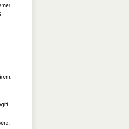
Bemer
ő
írem,
gíti
sére,