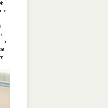
ok
tore
i
öz
i jó
kat –
ra