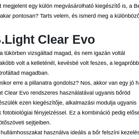
t megjelent egy külön megvásárolható kiegészítő is, a 
takar pontosan? Tarts velem, és ismerd meg a különböz
.Light Clear Evo
 a tükörben vizsgáltad magad, és nem igazán voltál
akóbb volt a kelleténél, kevésbé volt feszes, a legapróbb
trofáltad magadban.
ikor erre a pillanatra gondolsz? Nos, akkor van egy jó h
ght Clear Evo rendszeres használatával ugyanis bőröd
készülék ezen kiegészítője, alkalmazási modulja ugyanis
otobiológiai fényjelzéssel. Ez a kombináció pedig előse
tőszöveti sejtjeiben.
hullámhosszakat használva ideális a bőr felszíni kezelé