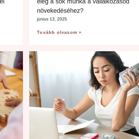
ei
elég a sok munka a vállalkozásod
növekedéséhez?
június 13, 2025
Tovább olvasom »