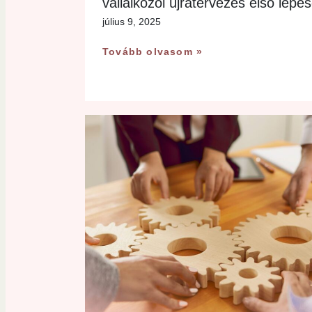
vállalkozói újratervezés első lépés
július 9, 2025
Tovább olvasom »