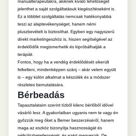
manuálterapeutákra, akiknek kiváló lehetőséget
jelenthet a saját szolgáltatásuk kiegészítéseként is.
Ez a többlet szolgáltatás nemcsak hatékonyabbá
teszi az alaptevékenységet, hanem némi
pluszbevételt is biztosíthat. Egyben egy nagyszerű
direkt marketingeszköz is, hiszen segítségével az
érdeklődők megismerhetik és kipróbálhatják a
terápiát.
Fontos, hogy ha a vendég érdeklődését sikerült
felkelteni, mindenképpen szánj – akár velem együtt
is – egy külön alkalmat a készülék és a módszer
részletes bemutatására.
Bérbeadás
Tapasztalataim szerint tízből kilenc bérlőből idővel
vásárló lesz. A gyakorlatban ugyanis nem te vagy én
győzzük meg őket a Bemer beszerzéséről, hanem
maga az eszköz bizonyítja hasznosságát és
nélkülözhetetlenségét, és ezért megveszik. De