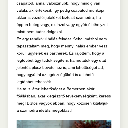
csapatod, annál valószínűbb, hogy mindig van
valaki, aki értékesít, így pedig csapatod munkája
akkor is vezetői jutalékot biztosít számodra, ha
éppen beteg vagy, elutazol vagy egyéb élethelyzet
miatt nem tudsz dolgozni.
Ez egy rendkívül hálás feladat. Sehol máshol nem
tapasztaltam meg, hogy mennyi hálás ember vesz
körül, ügyfelek és partnerek. És rájöttem, hogy a
legtöbbet úgy tudok segíteni, ha mutatok egy utat
jelentős plusz bevételhez is, ami lehetőséget ad,
hogy egyúttal az egészségükért is a lehető
legtöbbet tehessék.
Ha te is látsz lehetőséget a Bemerben akár
főállásban, akár kiegészítő tevékenységként, keress
meg! Biztos vagyok abban, hogy közösen kitaláljuk
a számodra ideális megoldást!