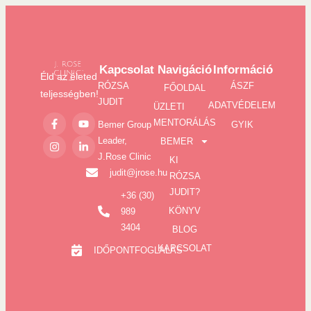
Kapcsolat
Navigáció
Információ
Éld az életed
RÓZSA
ÁSZF
FŐOLDAL
teljességben!
JUDIT
ADATVÉDELEM
ÜZLETI
MENTORÁLÁS
Bemer Group
GYIK
Leader,
BEMER
J.Rose Clinic
KI
judit@jrose.hu
RÓZSA
JUDIT?
+36 (30)
KÖNYV
989
3404
BLOG
KAPCSOLAT
IDŐPONTFOGLALÁS