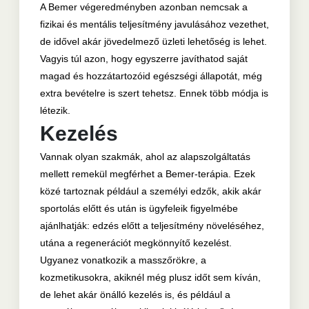
A Bemer végeredményben azonban nemcsak a
fizikai és mentális teljesítmény javulásához vezethet,
de idővel akár jövedelmező üzleti lehetőség is lehet.
Vagyis túl azon, hogy egyszerre javíthatod saját
magad és hozzátartozóid egészségi állapotát, még
extra bevételre is szert tehetsz. Ennek több módja is
létezik.
Kezelés
Vannak olyan szakmák, ahol az alapszolgáltatás
mellett remekül megférhet a Bemer-terápia. Ezek
közé tartoznak például a személyi edzők, akik akár
sportolás előtt és után is ügyfeleik figyelmébe
ajánlhatják: edzés előtt a teljesítmény növeléséhez,
utána a regenerációt megkönnyítő kezelést.
Ugyanez vonatkozik a masszőrökre, a
kozmetikusokra, akiknél még plusz időt sem kíván,
de lehet akár önálló kezelés is, és például a