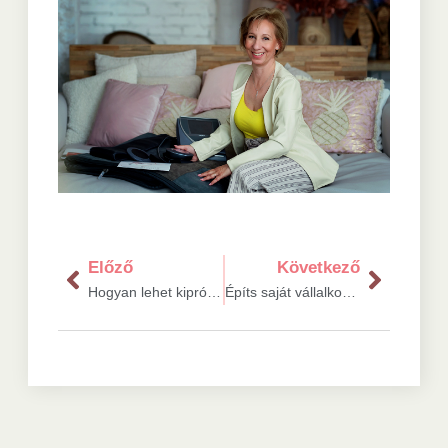
Előző
Következő
Hogyan lehet kipróbálni ingyen a Bemer-terápiát?
Építs saját vállalkozást: miért jó a Bemerrel MLM-ezni?