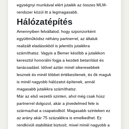
egységnyi munkával elért jutalék az összes MLM-
rendszer közül itt a legmagasabb.
Hálózatépítés
Amennyiben felvállalod, hogy szponzorként
együttműködsz néhány partnerrel, az általuk
realizált eladásokból is jelentős jutalékra
számíthatsz. Vagyis a Bemer később a jutalékon
keresztül honorálni fogja a kezdeti betanítást és
tanácsadást. Idővel aztán minél sikeresebbek
lesznek és minél többet értékesítenek, és ők maguk
is minél nagyobb hálózatot építenek, annál
magasabb jutalékra számíthatsz.
Már az első vezetői szinten, ahol még csak húsz
partnerrel dolgozol, akár a jövedelmed fele is
származhat a csapatodból. Magasabb szinteken ez
az arány akár 75 százalékra is emelkedhet. Ez
rendkívüli stabilitást biztosít, mivel minél nagyobb a