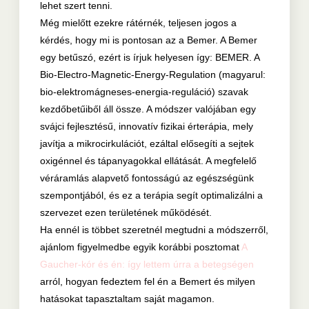
lehet szert tenni.
Még mielőtt ezekre rátérnék, teljesen jogos a
kérdés, hogy mi is pontosan az a Bemer. A Bemer
egy betűszó, ezért is írjuk helyesen így: BEMER. A
Bio-Electro-Magnetic-Energy-Regulation (magyarul:
bio-elektromágneses-energia-reguláció) szavak
kezdőbetűiből áll össze. A módszer valójában egy
svájci fejlesztésű, innovatív fizikai érterápia, mely
javítja a mikrocirkulációt, ezáltal elősegíti a sejtek
oxigénnel és tápanyagokkal ellátását. A megfelelő
véráramlás alapvető fontosságú az egészségünk
szempontjából, és ez a terápia segít optimalizálni a
szervezet ezen területének működését.
Ha ennél is többet szeretnél megtudni a módszerről,
ajánlom figyelmedbe egyik korábbi posztomat
A
Gaucher-kór és én: így lettem úrra a betegségen
arról, hogyan fedeztem fel én a Bemert és milyen
hatásokat tapasztaltam saját magamon.