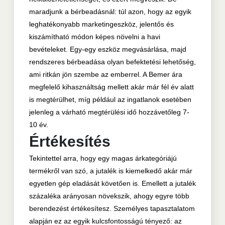
maradjunk a bérbeadásnál: túl azon, hogy az egyik
leghatékonyabb marketingeszköz, jelentős és
kiszámítható módon képes növelni a havi
bevételeket. Egy-egy eszköz megvásárlása, majd
rendszeres bérbeadása olyan befektetési lehetőség,
ami ritkán jön szembe az emberrel. A Bemer ára
megfelelő kihasználtság mellett akár már fél év alatt
is megtérülhet, míg például az ingatlanok esetében
jelenleg a várható megtérülési idő hozzávetőleg 7-
10 év.
Értékesítés
Tekintettel arra, hogy egy magas árkategóriájú
termékről van szó, a jutalék is kiemelkedő akár már
egyetlen gép eladását követően is. Emellett a jutalék
százaléka arányosan növekszik, ahogy egyre több
berendezést értékesítesz. Személyes tapasztalatom
alapján ez az egyik kulcsfontosságú tényező: az