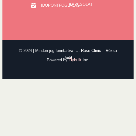
KAPCSOLAT
IDŐPONTFOGLALÁS
© 2024 | Minden jog fenntartva | J. Rose Clinic – Rózsa
Judit
Powered by
Flybuilt
Inc.