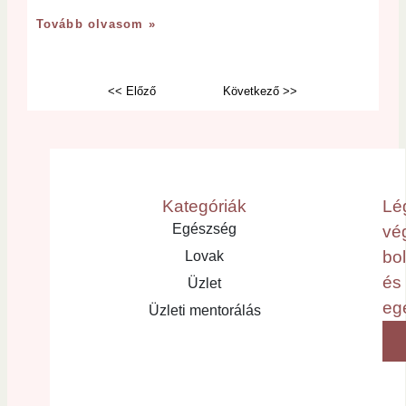
Tovább olvasom »
<< Előző
Következő >>
Kategóriák
Lé
Egészség
vé
bo
Lovak
és
Üzlet
eg
Üzleti mentorálás