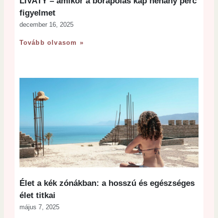
LIVATY – amikor a bőrápolás kap néhány perc
figyelmet
december 16, 2025
Tovább olvasom »
Élet a kék zónákban: a hosszú és egészséges
élet titkai
május 7, 2025