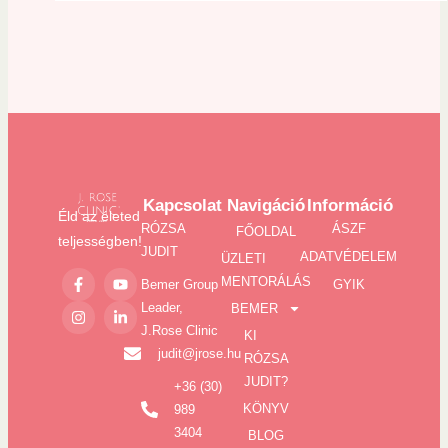
Kapcsolat
Navigáció
Információ
Éld az életed
RÓZSA
ÁSZF
FŐOLDAL
teljességben!
JUDIT
ADATVÉDELEM
ÜZLETI
MENTORÁLÁS
Bemer Group
GYIK
Leader,
BEMER
J.Rose Clinic
KI
judit@jrose.hu
RÓZSA
JUDIT?
+36 (30)
KÖNYV
989
3404
BLOG