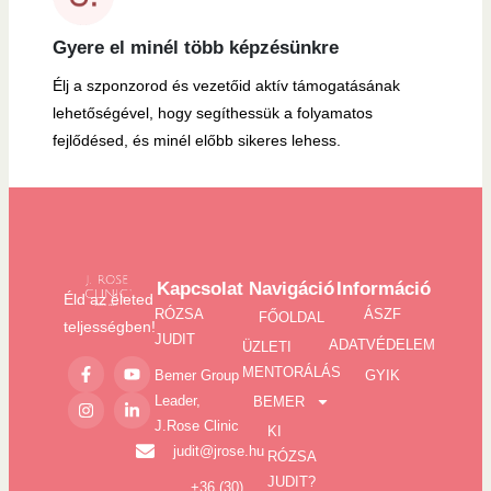
Gyere el minél több képzésünkre
Élj a szponzorod és vezetőid aktív támogatásának
lehetőségével, hogy segíthessük a folyamatos
fejlődésed, és minél előbb sikeres lehess.
Kapcsolat
Navigáció
Információ
Éld az életed
RÓZSA
ÁSZF
FŐOLDAL
teljességben!
JUDIT
ADATVÉDELEM
ÜZLETI
MENTORÁLÁS
Bemer Group
GYIK
Leader,
BEMER
J.Rose Clinic
KI
judit@jrose.hu
RÓZSA
JUDIT?
+36 (30)