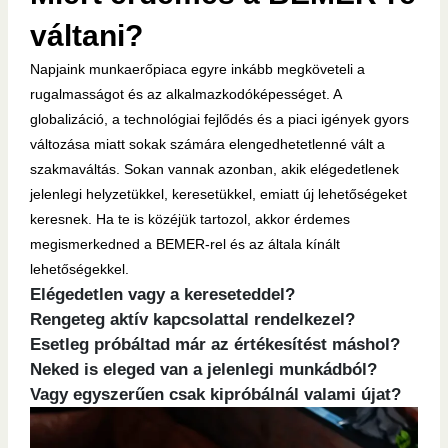
váltani?
Napjaink munkaerőpiaca egyre inkább megköveteli a
rugalmasságot és az alkalmazkodóképességet. A
globalizáció, a technológiai fejlődés és a piaci igények gyors
változása miatt sokak számára elengedhetetlenné vált a
szakmaváltás. Sokan vannak azonban, akik elégedetlenek
jelenlegi helyzetükkel, keresetükkel, emiatt új lehetőségeket
keresnek. Ha te is közéjük tartozol, akkor érdemes
megismerkedned a BEMER-rel és az általa kínált
lehetőségekkel.
Elégedetlen vagy a kereseteddel?
Rengeteg aktív kapcsolattal rendelkezel?
Esetleg próbáltad már az értékesítést máshol?
Neked is eleged van a jelenlegi munkádból?
Vagy egyszerűen csak kipróbálnál valami újat?