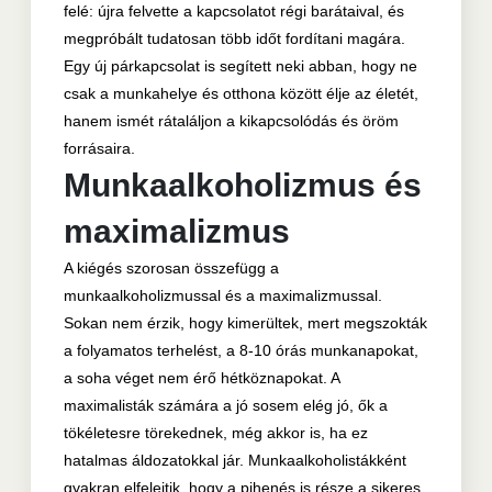
felé: újra felvette a kapcsolatot régi barátaival, és
megpróbált tudatosan több időt fordítani magára.
Egy új párkapcsolat is segített neki abban, hogy ne
csak a munkahelye és otthona között élje az életét,
hanem ismét rátaláljon a kikapcsolódás és öröm
forrásaira.
Munkaalkoholizmus és
maximalizmus
A kiégés szorosan összefügg a
munkaalkoholizmussal és a maximalizmussal.
Sokan nem érzik, hogy kimerültek, mert megszokták
a folyamatos terhelést, a 8-10 órás munkanapokat,
a soha véget nem érő hétköznapokat. A
maximalisták számára a jó sosem elég jó, ők a
tökéletesre törekednek, még akkor is, ha ez
hatalmas áldozatokkal jár. Munkaalkoholistákként
gyakran elfelejtik, hogy a pihenés is része a sikeres