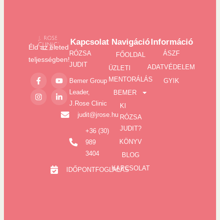
Kapcsolat
Navigáció
Információ
Éld az életed
RÓZSA
ÁSZF
FŐOLDAL
teljességben!
JUDIT
ADATVÉDELEM
ÜZLETI
MENTORÁLÁS
Bemer Group
GYIK
Leader,
BEMER
J.Rose Clinic
KI
judit@jrose.hu
RÓZSA
JUDIT?
+36 (30)
KÖNYV
989
3404
BLOG
KAPCSOLAT
IDŐPONTFOGLALÁS