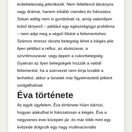
érdektelenség jelentkezik. Nem feltétlenül látványos
vagy drámai, hanem inkább csendes és fokozatos.
Sokan addig nem is gondolnak rá, amíg valamilyen
külső tényező – például egy egészségügyi probléma
– nem adja meg a végső lökést a felismeréshez.
Számos stressz okozta betegség lehet a kiégés jele:
ilyen például a reflux, az alvászavar, a
szívritmuszavar, vagy éppen a cukorbetegség.
Gyakran az ilyen betegségek hozzák a valódi
felismerést: ha a szervezet nem bírja tovább a
terhelést, akkor a tünetek már figyelmeztető jelként
szolgálhatnak.
Éva története
Az egyik ügyfelem, Éva története hűen tükrözi,
hogyan alakulhat ki fokozatosan a kiégés. Éva a
negyvenes évei közepén jár, és már több mint egy
évtizede dolgozik egy nagy multinacionális