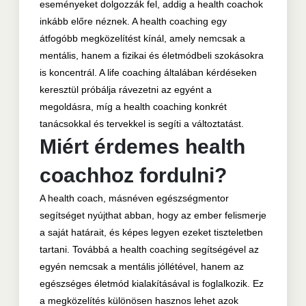
eseményeket dolgozzák fel, addig a health coachok
inkább előre néznek. A health coaching egy
átfogóbb megközelítést kínál, amely nemcsak a
mentális, hanem a fizikai és életmódbeli szokásokra
is koncentrál. A life coaching általában kérdéseken
keresztül próbálja rávezetni az egyént a
megoldásra, míg a health coaching konkrét
tanácsokkal és tervekkel is segíti a változtatást.
Miért érdemes health
coachhoz fordulni?
A health coach, másnéven egészségmentor
segítséget nyújthat abban, hogy az ember felismerje
a saját határait, és képes legyen ezeket tiszteletben
tartani. Továbbá a health coaching segítségével az
egyén nemcsak a mentális jóllétével, hanem az
egészséges életmód kialakításával is foglalkozik. Ez
a megközelítés különösen hasznos lehet azok