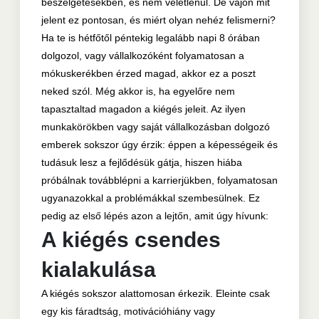
beszélgetésekben, és nem véletlenül. De vajon mit
jelent ez pontosan, és miért olyan nehéz felismerni?
Ha te is hétfőtől péntekig legalább napi 8 órában
dolgozol, vagy vállalkozóként folyamatosan a
mókuskerékben érzed magad, akkor ez a poszt
neked szól. Még akkor is, ha egyelőre nem
tapasztaltad magadon a kiégés jeleit. Az ilyen
munkakörökben vagy saját vállalkozásban dolgozó
emberek sokszor úgy érzik: éppen a képességeik és
tudásuk lesz a fejlődésük gátja, hiszen hiába
próbálnak továbblépni a karrierjükben, folyamatosan
ugyanazokkal a problémákkal szembesülnek. Ez
pedig az első lépés azon a lejtőn, amit úgy hívunk:
A kiégés csendes
kialakulása
A kiégés sokszor alattomosan érkezik. Eleinte csak
egy kis fáradtság, motivációhiány vagy