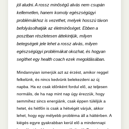
jól aludni. A rossz minőségű alvás nem csupán
kellemetlen, hanem komoly egészségügyi
problémákhoz is vezethet, melyek hosszú távon
befolyásolhatják az életminőséget. Ebben a
posztban részletesen áttekintjük, milyen
betegségek jele lehet a rossz alvás, milyen
egészségügyi problémákat okozhat, és hogyan
segíthet egy health coach ezek megoldásában.
Mindannyian ismerjük azt az érzést, amikor reggel
felkelünk, és nincs kedvünk belekezdeni az új
napba. Ha ez csak időnként fordul elő, az teljesen
normális, de ha nap mint nap úgy érezzük, hogy
semmihez sincs energiánk, csak éppen túléljük a
hetet, és hétfőn is csak a hétvégét várjuk, akkor
lehet, hogy egy mélyebb probléma áll a háttérben. A
kiégés egyre gyakrabban kerül elő a mindennapi