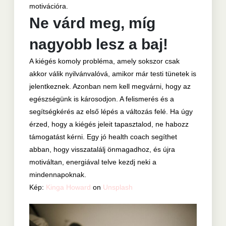
motivációra.
Ne várd meg, míg
nagyobb lesz a baj!
A kiégés komoly probléma, amely sokszor csak
akkor válik nyilvánvalóvá, amikor már testi tünetek is
jelentkeznek. Azonban nem kell megvárni, hogy az
egészségünk is károsodjon. A felismerés és a
segítségkérés az első lépés a változás felé. Ha úgy
érzed, hogy a kiégés jeleit tapasztalod, ne habozz
támogatást kérni. Egy jó health coach segíthet
abban, hogy visszatalálj önmagadhoz, és újra
motiváltan, energiával telve kezdj neki a
mindennapoknak.
Kép:
Kinga Howard
on
Unsplash