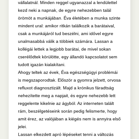
vállalatnál. Minden reggel ugyanazzal a lendülettel
kezd neki a napnak, de egyre nehezebben talál
örömöt a munkájában. Éva életében a munka szinte
mindent ural: amikor ritkán találkozik a barátaival,
csak a munkájáról tud beszélni, ami idővel egyre
unalmasabbá válik a többiek számára. Lassan a
kollégái lettek a legjobb barátai, de mivel sokan
cserélődtek körülötte, egy állandó kapcsolatot sem
tudott igazán kialakítani.
Ahogy teltek az évek, Éva egészségügyi problémái
is megszaporodtak. Először a gyomra jelzett, orvosa
refluxot diagnosztizált. Majd a krónikus fáradtság
nehezítette meg a napjait, és egyre nehezebb lett
reggelente kikelnie az ágyból. Az interneten talált
rám, beszélgetéseink során pedig felismerte, hogy
amit érez, az valójában a kiégés nem is annyira első
jelei.
Lassan elkezdett apró lépéseket tenni a változás