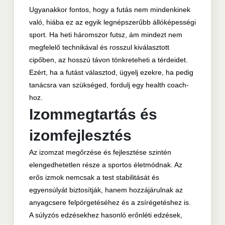
Ugyanakkor fontos, hogy a futás nem mindenkinek
való, hiába ez az egyik legnépszerűbb állóképességi
sport. Ha heti háromszor futsz, ám mindezt nem
megfelelő technikával és rosszul kiválasztott
cipőben, az hosszú távon tönkreteheti a térdeidet.
Ezért, ha a futást választod, ügyelj ezekre, ha pedig
tanácsra van szükséged, fordulj egy health coach-
hoz.
Izommegtartás és
izomfejlesztés
Az izomzat megőrzése és fejlesztése szintén
elengedhetetlen része a sportos életmódnak. Az
erős izmok nemcsak a test stabilitását és
egyensúlyát biztosítják, hanem hozzájárulnak az
anyagcsere felpörgetéséhez és a zsírégetéshez is.
A súlyzós edzésekhez hasonló erőnléti edzések,