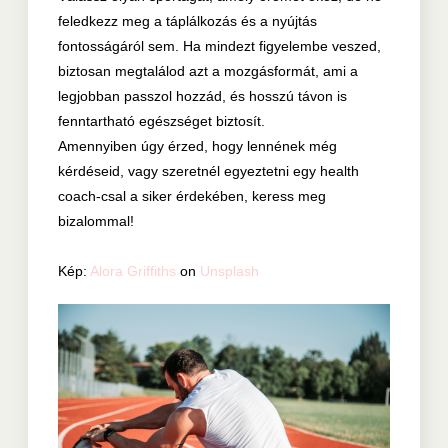
feledkezz meg a táplálkozás és a nyújtás
fontosságáról sem. Ha mindezt figyelembe veszed,
biztosan megtalálod azt a mozgásformát, ami a
legjobban passzol hozzád, és hosszú távon is
fenntartható egészséget biztosít.
Amennyiben úgy érzed, hogy lennének még
kérdéseid, vagy szeretnél egyeztetni egy health
coach-csal a siker érdekében, keress meg
bizalommal!
Kép:
Alora Griffiths
on
Unsplash