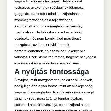
vagy a funkcionális tréningek, illetve a saját
testsúlyos gyakorlatok (például fekvőtámasz,
guggolás, plank stb.) mind hozzájárulnak az
izommegtartáshoz és a fejlesztéshez.
Azonban itt is fontos a megfelelő egyensúly
megtalálása. Ha túlzásba viszed az erőnléti
edzéseket, és nem kombinálod más típusú
mozgással, az izmok rövidülhetnek,
bemerevedhetnek, és ezáltal sérülékenyebbé
válhatsz. Ezért kiemelten fontos, hogy ne hanyagold
el a nyújtást és a mobilitásfejlesztést sem.
A nyújtás fontossága
A nyújtás, mint mozgásforma, sokszor alulértékelt,
pedig legalább olyan fontos, mint az állóképesség
vagy az izommegtartás. A rendszeres nyújtás segít
az izmok rugalmasságának fenntartásában,
csökkenti a sérülésveszélyt, és hozzájárul a test
általános egészségének fenntartásához. A jóga, a