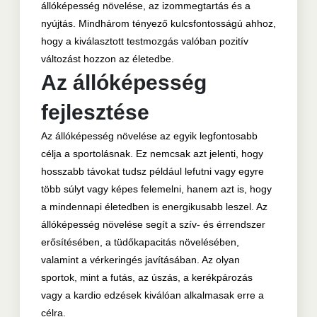
állóképesség növelése, az izommegtartás és a
nyújtás. Mindhárom tényező kulcsfontosságú ahhoz,
hogy a kiválasztott testmozgás valóban pozitív
változást hozzon az életedbe.
Az állóképesség
fejlesztése
Az állóképesség növelése az egyik legfontosabb
célja a sportolásnak. Ez nemcsak azt jelenti, hogy
hosszabb távokat tudsz például lefutni vagy egyre
több súlyt vagy képes felemelni, hanem azt is, hogy
a mindennapi életedben is energikusabb leszel. Az
állóképesség növelése segít a szív- és érrendszer
erősítésében, a tüdőkapacitás növelésében,
valamint a vérkeringés javításában. Az olyan
sportok, mint a futás, az úszás, a kerékpározás
vagy a kardio edzések kiválóan alkalmasak erre a
célra.