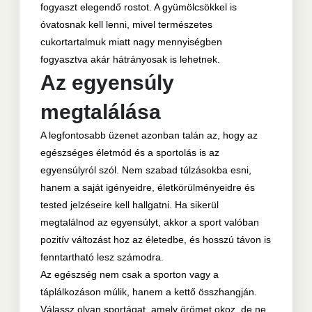
fogyaszt elegendő rostot. A gyümölcsökkel is
óvatosnak kell lenni, mivel természetes
cukortartalmuk miatt nagy mennyiségben
fogyasztva akár hátrányosak is lehetnek.
Az egyensúly
megtalálása
A legfontosabb üzenet azonban talán az, hogy az
egészséges életmód és a sportolás is az
egyensúlyról szól. Nem szabad túlzásokba esni,
hanem a saját igényeidre, életkörülményeidre és
tested jelzéseire kell hallgatni. Ha sikerül
megtalálnod az egyensúlyt, akkor a sport valóban
pozitív változást hoz az életedbe, és hosszú távon is
fenntartható lesz számodra.
Az egészség nem csak a sporton vagy a
táplálkozáson múlik, hanem a kettő összhangján.
Válassz olyan sportágat, amely örömet okoz, de ne