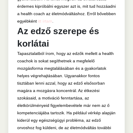
érdemes kipróbálni egyszer azt is, mit tud hozzáadni
a health coach az életmódváltáshoz. Erről bővebben
egyébként
itt írtam
.
Az edző szerepe és
korlátai
Tapasztalatból írom, hogy az edzők mellett a health
coachok is sokat segíthetnek a megfelelő
mozgásforma megtalálásában és a gyakorlatok
helyes végrehajtásában. Ugyanakkor fontos
tisztában lenni azzal, hogy az edző elsősorban
magára a mozgásra koncentrál. Az étkezési
szokásaid, a motiváció fenntartása, az
életkörülményeid figyelembevétele már nem az ő
kompetenciájába tartozik. Ha például vérkép alapján
kiderül egy egészségügyi probléma, az edző
orvoshoz fog küldeni, de az életmódváltás további