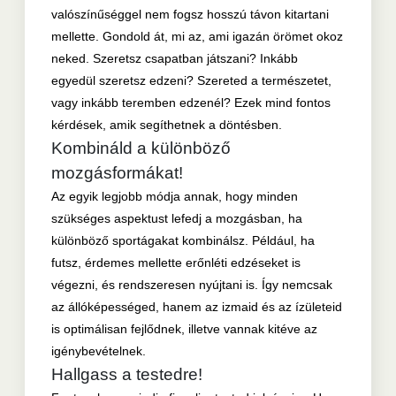
valószínűséggel nem fogsz hosszú távon kitartani
mellette. Gondold át, mi az, ami igazán örömet okoz
neked. Szeretsz csapatban játszani? Inkább
egyedül szeretsz edzeni? Szereted a természetet,
vagy inkább teremben edzenél? Ezek mind fontos
kérdések, amik segíthetnek a döntésben.
Kombináld a különböző
mozgásformákat!
Az egyik legjobb módja annak, hogy minden
szükséges aspektust lefedj a mozgásban, ha
különböző sportágakat kombinálsz. Például, ha
futsz, érdemes mellette erőnléti edzéseket is
végezni, és rendszeresen nyújtani is. Így nemcsak
az állóképességed, hanem az izmaid és az ízületeid
is optimálisan fejlődnek, illetve vannak kitéve az
igénybevételnek.
Hallgass a testedre!