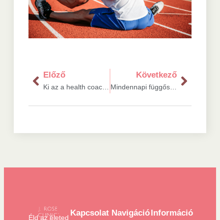
Előző
Következő
Ki az a health coach, és kinek van szüksége rá?
Mindennapi függőségeink: cukor, kávé és nasik – Van kiút?
Kapcsolat
Navigáció
Információ
Éld az életed