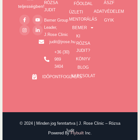
RÓZSA
ÁSZF
FŐOLDAL
teljességben!
JUDIT
ADATVÉDELEM
ÜZLETI
MENTORÁLÁS
Bemer Group
GYIK
Leader,
BEMER
J.Rose Clinic
KI
judit@jrose.hu
RÓZSA
JUDIT?
+36 (30)
KÖNYV
989
3404
BLOG
KAPCSOLAT
IDŐPONTFOGLALÁS
© 2024 | Minden jog fenntartva | J. Rose Clinic – Rózsa
Judit
Powered by
Flybuilt
Inc.