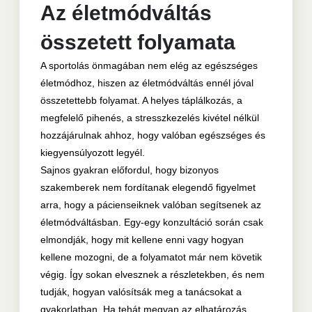
Az életmódváltás
összetett folyamata
A sportolás önmagában nem elég az egészséges
életmódhoz, hiszen az életmódváltás ennél jóval
összetettebb folyamat. A helyes táplálkozás, a
megfelelő pihenés, a stresszkezelés kivétel nélkül
hozzájárulnak ahhoz, hogy valóban egészséges és
kiegyensúlyozott legyél.
Sajnos gyakran előfordul, hogy bizonyos
szakemberek nem fordítanak elegendő figyelmet
arra, hogy a pácienseiknek valóban segítsenek az
életmódváltásban. Egy-egy konzultáció során csak
elmondják, hogy mit kellene enni vagy hogyan
kellene mozogni, de a folyamatot már nem követik
végig. Így sokan elvesznek a részletekben, és nem
tudják, hogyan valósítsák meg a tanácsokat a
gyakorlatban. Ha tehát megvan az elhatározás,