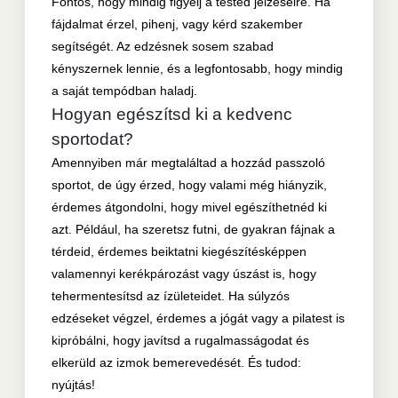
Fontos, hogy mindig figyelj a tested jelzéseire. Ha
fájdalmat érzel, pihenj, vagy kérd szakember
segítségét. Az edzésnek sosem szabad
kényszernek lennie, és a legfontosabb, hogy mindig
a saját tempódban haladj.
Hogyan egészítsd ki a kedvenc
sportodat?
Amennyiben már megtaláltad a hozzád passzoló
sportot, de úgy érzed, hogy valami még hiányzik,
érdemes átgondolni, hogy mivel egészíthetnéd ki
azt. Például, ha szeretsz futni, de gyakran fájnak a
térdeid, érdemes beiktatni kiegészítésképpen
valamennyi kerékpározást vagy úszást is, hogy
tehermentesítsd az ízületeidet. Ha súlyzós
edzéseket végzel, érdemes a jógát vagy a pilatest is
kipróbálni, hogy javítsd a rugalmasságodat és
elkerüld az izmok bemerevedését. És tudod:
nyújtás!