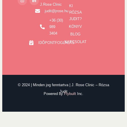
J.Rose Clinic
KI
judit@jrose.hu
RÓZSA
JUDIT?
+36 (30)
KÖNYV
989
3404
BLOG
KAPCSOLAT
IDŐPONTFOGLALÁS
© 2024 | Minden jog fenntartva | J. Rose Clinic – Rózsa
Judit
Powered by
Flybuilt
Inc.