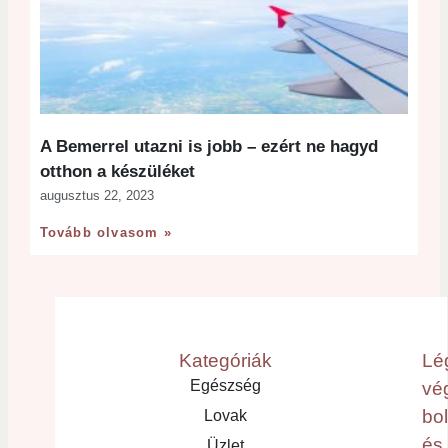
A Bemerrel utazni is jobb – ezért ne hagyd
otthon a készüléket
augusztus 22, 2023
Tovább olvasom »
Kategóriák
Lé
Egészség
vé
bo
Lovak
és
Üzlet