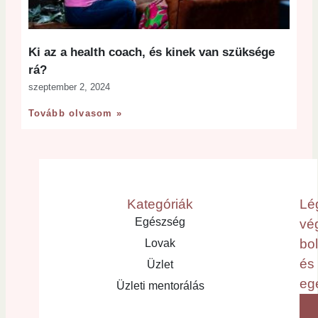
Ki az a health coach, és kinek van szüksége
rá?
szeptember 2, 2024
Tovább olvasom »
Kategóriák
Lé
Egészség
vé
bo
Lovak
és
Üzlet
eg
Üzleti mentorálás