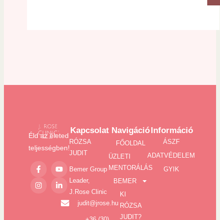
Kapcsolat
Navigáció
Információ
Éld az életed
RÓZSA
ÁSZF
FŐOLDAL
teljességben!
JUDIT
ADATVÉDELEM
ÜZLETI
MENTORÁLÁS
Bemer Group
GYIK
Leader,
BEMER
J.Rose Clinic
KI
judit@jrose.hu
RÓZSA
JUDIT?
+36 (30)