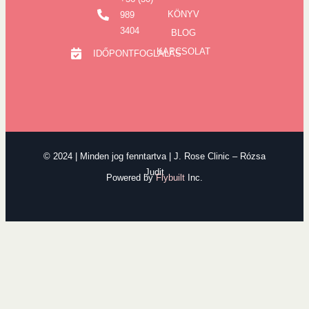
KÖNYV
989
3404
BLOG
KAPCSOLAT
IDŐPONTFOGLALÁS
© 2024 | Minden jog fenntartva | J. Rose Clinic – Rózsa
Judit
Powered by
Flybuilt
Inc.