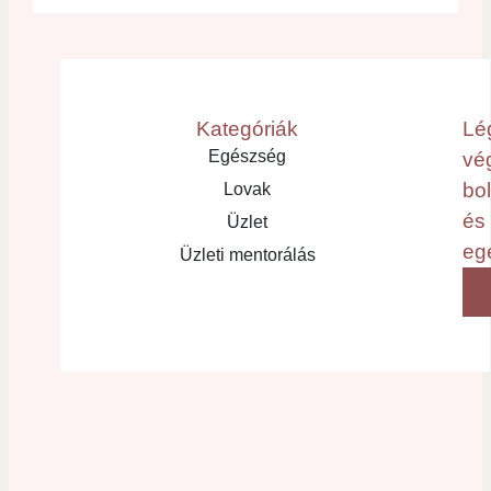
Kategóriák
Lé
Egészség
vé
bo
Lovak
és
Üzlet
eg
Üzleti mentorálás