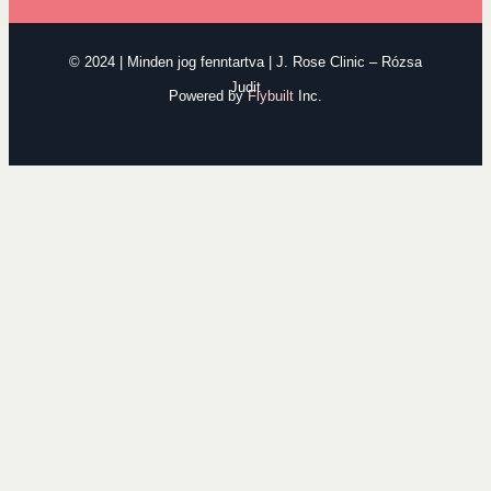
© 2024 | Minden jog fenntartva | J. Rose Clinic – Rózsa
Judit
Powered by
Flybuilt
Inc.