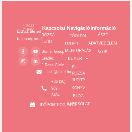
Kapcsolat
Navigáció
Információ
Éld az életed
RÓZSA
ÁSZF
FŐOLDAL
teljességben!
JUDIT
ADATVÉDELEM
ÜZLETI
MENTORÁLÁS
Bemer Group
GYIK
Leader,
BEMER
J.Rose Clinic
KI
judit@jrose.hu
RÓZSA
JUDIT?
+36 (30)
KÖNYV
989
3404
BLOG
KAPCSOLAT
IDŐPONTFOGLALÁS