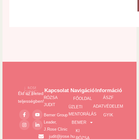
Kapcsolat
Navigáció
Információ
Éld az életed
RÓZSA
ÁSZF
FŐOLDAL
teljességben!
JUDIT
ADATVÉDELEM
ÜZLETI
MENTORÁLÁS
Bemer Group
GYIK
Leader,
BEMER
J.Rose Clinic
KI
judit@jrose.hu
RÓZSA